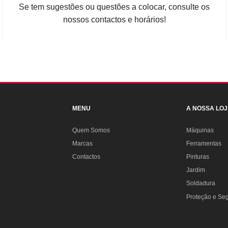
Se tem sugestões ou questões a colocar, consulte os
nossos contactos e horários!
MENU
A NOSSA LO
Quem Somos
Máquinas
Marcas
Ferramentas
Contactos
Pinturas
Jardim
Soldadura
Proteção e Se