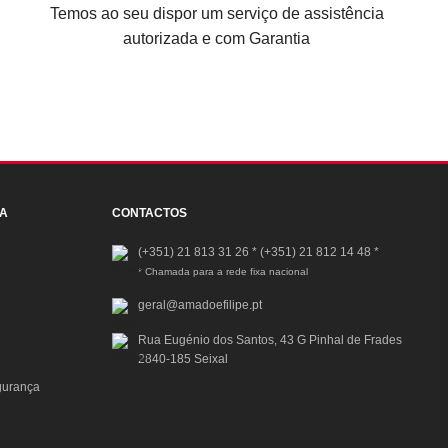
Temos ao seu dispor um serviço de assistência
autorizada e com Garantia
JA
CONTACTOS
(+351) 21 813 31 26
*
(+351) 21 812 14 48
*
* Chamada para a rede fixa nacional
geral@amadoefilipe.pt
Rua Eugénio dos Santos, 43 G Pinhal de Frades
2840-185 Seixal
gurança